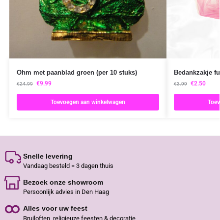
Ohm met paanblad groen (per 10 stuks)
Bedankzakje fu
€
9.99
€
2.50
€
24.99
€
3.99
Toevoegen aan winkelwagen
Toev
Snelle levering
Vandaag besteld = 3 dagen thuis
Bezoek onze showroom
Persoonlijk advies in Den Haag
Alles voor uw feest
Bruiloften, religieuze feesten & decoratie