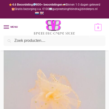
4.6 Beoordeling
800+ beoordelingen
Binnen 1-3 dagen geleverd
Gratis bezorging v.a. €100
gurpreetsinghbindra@binderpro.nl
MENU
0
Zoeken
Home
Bedankjesafdeling
Bedankzakjes
Bedankzakje zalm (per 10 stuks)
/
/
/