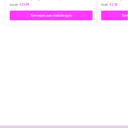
€
23.99
€
2.50
€
42.00
€
3.99
Toevoegen aan winkelwagen
Toe