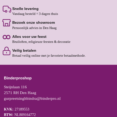
Snelle levering
Vandaag besteld = 3 dagen thuis
Bezoek onze showroom
Persoonlijk advies in Den Haag
Alles voor uw feest
Bruiloften, religieuze feesten & decoratie
Veilig betalen
Betaal veilig online met je favoriete betaalmethode.
Binderproshop
Steijnlaan 116
2571 RH Den Haag
gurpreetsinghbindra@binderpro.nl
KVK:
27189553
BTW:
NL809164772