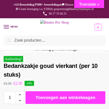
Translate »
⭐
4.6 Beoordeling
💬
800+ beoordelingen
🚚 Binnen 1-3 dagen geleverd
🎁 Gratis bezorging v.a. €100
✉️ gurpreetsinghbindra@binderpro.nl
06 57 35 04 25
MENU
0
Zoeken
Home
Bedankjesafdeling
Bedankzakjes
Bedankzakje goud vierkant (per 10 stuks)
/
/
/
Aanbieding!
Bedankzakje goud vierkant (per 10
stuks)
€
2.50
€
3.50
-29%
Toevoegen aan winkelwagen