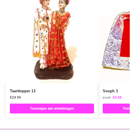
Taarttopper 13
Souph 3
€
24.99
€
3.50
€
4.99
Toevoegen aan winkelwagen
Toev