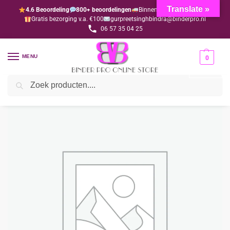
Translate »
4.6 Beoordeling
800+ beoordelingen
Binnen 1-3 dagen geleverd
Gratis bezorging v.a. €100
gurpreetsinghbindra@binderpro.nl
06 57 35 04 25
MENU
0
Zoeken
Home
Wedding
Versieringen
Verticaal
Versiering dik oranje (per 12 stuks)
/
/
/
/