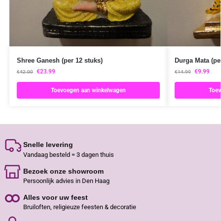
Shree Ganesh (per 12 stuks)
Durga Mata (per
€
23.99
€
9.99
€
42.00
€
14.99
Toevoegen aan winkelwagen
Toev
Snelle levering
Vandaag besteld = 3 dagen thuis
Bezoek onze showroom
Persoonlijk advies in Den Haag
Alles voor uw feest
Bruiloften, religieuze feesten & decoratie