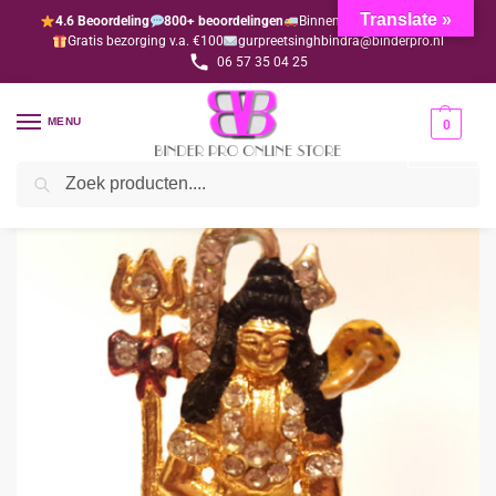
Translate »
4.6 Beoordeling
800+ beoordelingen
Binnen 1-3 dagen geleverd
Gratis bezorging v.a. €100
gurpreetsinghbindra@binderpro.nl
06 57 35 04 25
MENU
0
Zoeken
Home
Bedankjesafdeling
Bedankjes
Hindoe
Shiv Bhagwan (per 10 stuks)
/
/
/
/