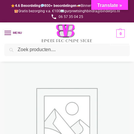
Translate »
4.6 Beoordeling
800+ beoordelingen
Binnen 1-3 dagen geleverd
Gratis bezorging v.a. €100
gurpreetsinghbindra@binderpro.nl
06 57 35 04 25
MENU
0
Zoeken
Home
Levensmiddelen
Rijst
Aakash Basmati Rijst 5 KG
/
/
/