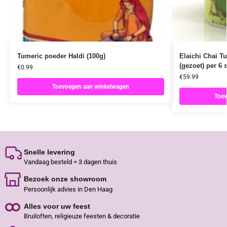
Tumeric poeder Haldi (100g)
Elaichi Chai T
(gezoet) per 6 
€
0.99
€
59.99
Toevoegen aan winkelwagen
Toev
Snelle levering
Vandaag besteld = 3 dagen thuis
Bezoek onze showroom
Persoonlijk advies in Den Haag
Alles voor uw feest
Bruiloften, religieuze feesten & decoratie