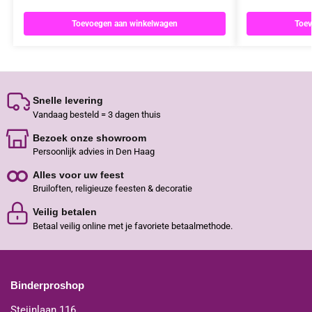
Toevoegen aan winkelwagen
Toev
Snelle levering
Vandaag besteld = 3 dagen thuis
Bezoek onze showroom
Persoonlijk advies in Den Haag
Alles voor uw feest
Bruiloften, religieuze feesten & decoratie
Veilig betalen
Betaal veilig online met je favoriete betaalmethode.
Binderproshop
Steijnlaan 116