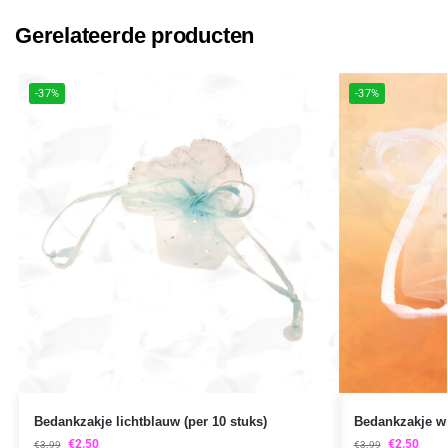
Gerelateerde producten
-37%
-37%
Bedankzakje lichtblauw (per 10 stuks)
Bedankzakje wit
€
2.50
€
2.50
€
3.99
€
3.99