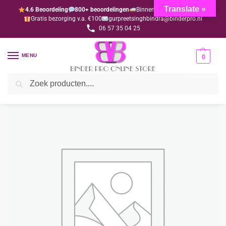
Translate »
4.6 Beoordeling
800+ beoordelingen
Binnen 1-3 dagen geleverd
Gratis bezorging v.a. €100
gurpreetsinghbindra@binderpro.nl
06 57 35 04 25
MENU
0
Zoeken
Home
Bedankjesafdeling
Bedankjes
Westers
Cowboy sleutelhanger (per 10 stuks) (alleen via de webshop2
/
/
/
/