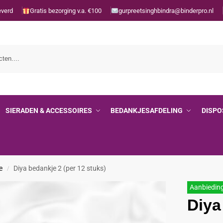
everd
Gratis bezorging v.a. €100
gurpreetsinghbindra@binderpro.nl
SIERADEN & ACCESSOIRES
BEDANKJESAFDELING
DISPO
e
Diya bedankje 2 (per 12 stuks)
/
Aanbiedin
Diya