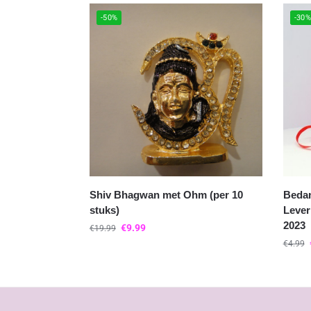
-50%
-30
Shiv Bhagwan met Ohm (per 10
Bedan
stuks)
Lever
2023
€
9.99
€
19.99
€
4.99