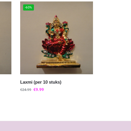
-60%
Laxmi (per 10 stuks)
€
9.99
€
24.99