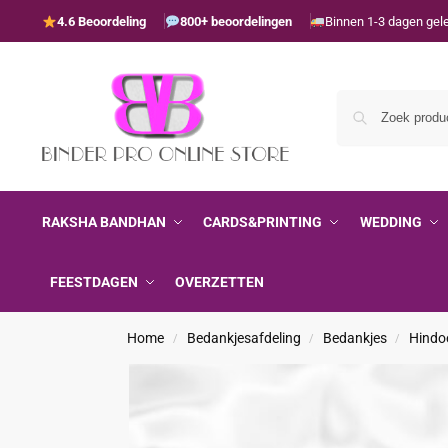
4.6 Beoordeling
800+ beoordelingen
Binnen 1-3 dagen gel
RAKSHA BANDHAN
CARDS&PRINTING
WEDDING
FEESTDAGEN
OVERZETTEN
Home
Bedankjesafdeling
Bedankjes
Hindo
/
/
/