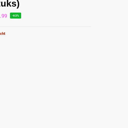
tuks)
.99
-63%
cht