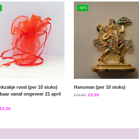
%
-50%
kzakje rood (per 10 stuks)
Hanuman (per 10 stuks)
baar vanaf ongeveer 21 april
€
9.99
€
19.99
€
3.50