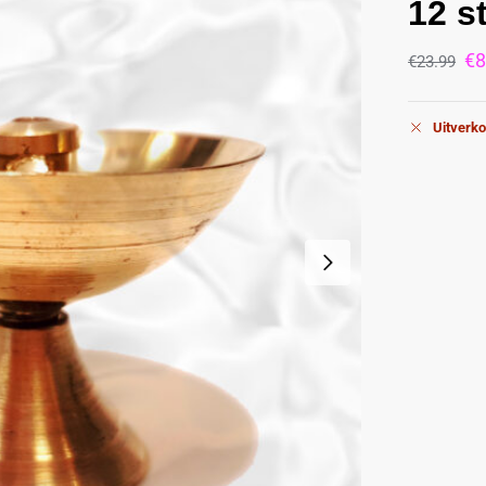
12 s
€
8
€
23.99
Uitverko