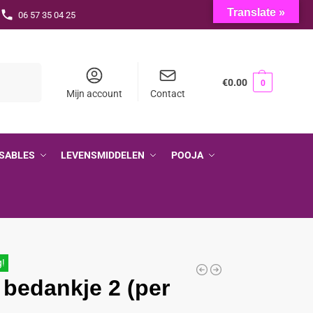
Translate »
06 57 35 04 25
Zoeken
€
0.00
0
Mijn account
Contact
SABLES
LEVENSMIDDELEN
POOJA
g!
 bedankje 2 (per