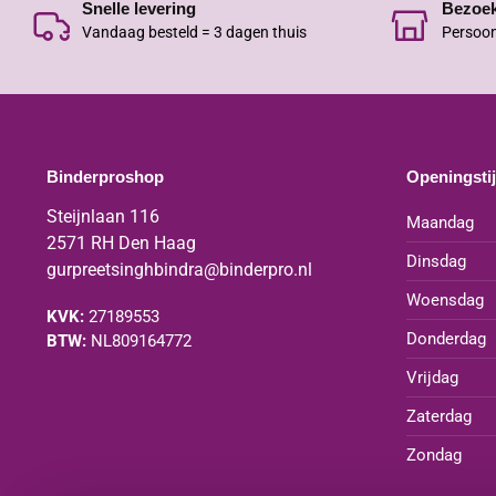
Snelle levering
Bezoe
Vandaag besteld = 3 dagen thuis
Persoon
Binderproshop
Openingsti
Steijnlaan 116
Maandag
2571 RH Den Haag
Dinsdag
gurpreetsinghbindra@binderpro.nl
Woensdag
KVK:
27189553
Donderdag
BTW:
NL809164772
Vrijdag
Zaterdag
Zondag