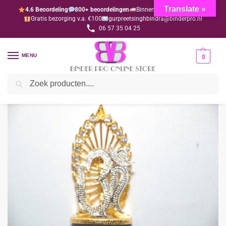
Translate »
4.6 Beoordeling
800+ beoordelingen
Binnen 1-3 dagen geleverd
Gratis bezorging v.a. €100
gurpreetsinghbindra@binderpro.nl
06 57 35 04 25
MENU
0
Zoeken
Home
Bedankjesafdeling
Bedankjes
Hindoe
Ohm goud met zilver (10 stuks)
/
/
/
/