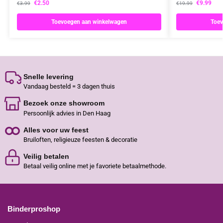
€
2.50
€
9.99
€
3.99
€
19.99
Toevoegen aan winkelwagen
Toev
Snelle levering
Vandaag besteld = 3 dagen thuis
Bezoek onze showroom
Persoonlijk advies in Den Haag
Alles voor uw feest
Bruiloften, religieuze feesten & decoratie
Veilig betalen
Betaal veilig online met je favoriete betaalmethode.
Binderproshop