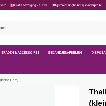
everd
Gratis bezorging v.a. €100
gurpreetsinghbindra@binderpro.nl
SIERADEN & ACCESSOIRES
BEDANKJESAFDELING
DISPOSA
(kleine Ohm)
Thal
(kle