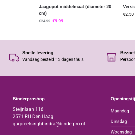
Jaagopot middelmaat (diameter 20
Versie
cm)
€
2.50
€
9.99
€
24.99
Snelle levering
Bezoe
Vandaag besteld = 3 dagen thuis
Persoon
Binderproshop
Openingsti
Steijnlaan 116
Maandag
2571 RH Den Haag
Dinsdag
gurpreetsinghbindra@binderpro.nl
Woensdag