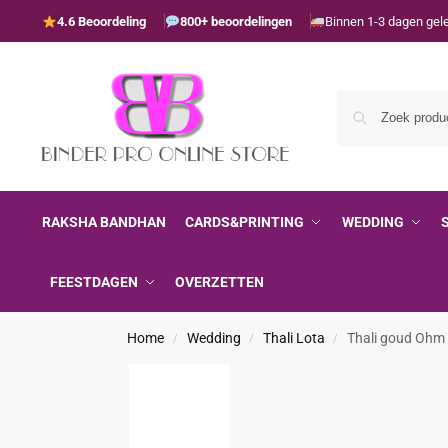
4.6 Beoordeling
800+ beoordelingen
Binnen 1-3 dagen gel
RAKSHA BANDHAN
CARDS&PRINTING
WEDDING
FEESTDAGEN
OVERZETTEN
Home
Wedding
Thali Lota
Thali goud Ohm 
/
/
/