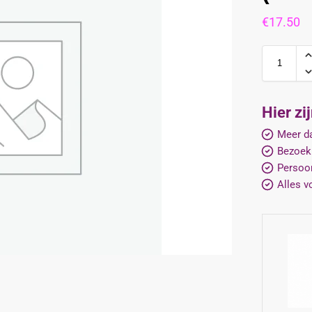
€
17.50
Hier zi
Meer da
Bezoek
Persoon
Alles v