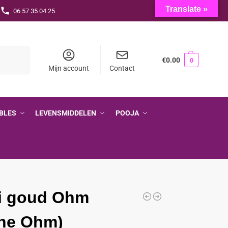
Translate »
06 57 35 04 25
Zoeken
€
0.00
0
Mijn account
Contact
BLES
LEVENSMIDDELEN
POOJA
i goud Ohm
ine Ohm)