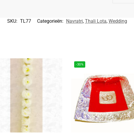
SKU:
TL77
Categorieën:
Navratri
,
Thali Lota
,
Wedding
-30%