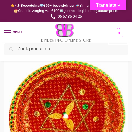
Translate »
4.6 Beoordeling
800+ beoordelingen
Binnen 1-3 dagen geleverd
Gratis bezorging v.a. €100
gurpreetsinghbindra@binderpro.nl
06 57 35 04 25
MENU
0
Zoeken
Home
Wedding
Hindoestaanse manden
Mandje Ø38 cm
/
/
/