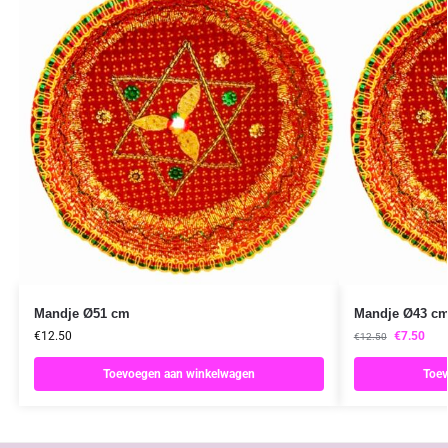
Mandje Ø51 cm
Mandje Ø43 c
€
12.50
€
7.50
€
12.50
Toevoegen aan winkelwagen
Toev