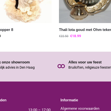
topper 8
Thali lota goud met Ohm teke
9
€
18.99
€
22.50
k onze showroom
Alles voor uw feest
lijk advies in Den Haag
Bruiloften, religieuze feeste
jden
Informatie
Algemene voorwaarden
13:00 – 17:00