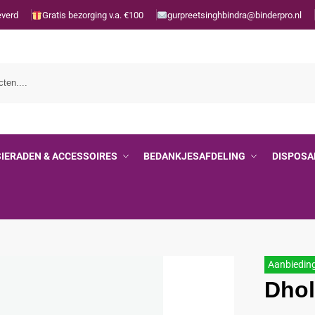
everd
Gratis bezorging v.a. €100
gurpreetsinghbindra@binderpro.nl
SIERADEN & ACCESSOIRES
BEDANKJESAFDELING
DISPOSA
Aanbiedin
Dho