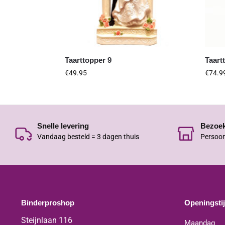
Taarttopper 9
Taart
€
49.95
€
74.9
Snelle levering
Bezoe
Vandaag besteld = 3 dagen thuis
Persoon
Binderproshop
Openingsti
Steijnlaan 116
Maandag