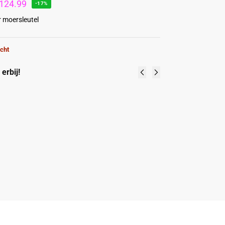
124.99
-17%
 moersleutel
cht
erbij!