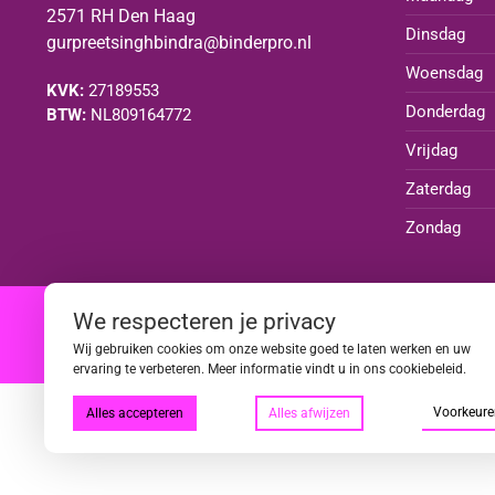
2571 RH Den Haag
Dinsdag
gurpreetsinghbindra@binderpro.nl
Woensdag
KVK:
27189553
Donderdag
BTW:
NL809164772
Vrijdag
Zaterdag
Zondag
We respecteren je privacy
|
|
|
|
Wij gebruiken cookies om onze website goed te laten werken en uw
ervaring te verbeteren. Meer informatie vindt u in ons cookiebeleid.
Voorkeure
Alles accepteren
Alles afwijzen