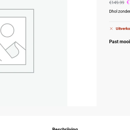
€
€
149.99
Dhol zonder
Uitverko
Past mooi 
Beschrijving