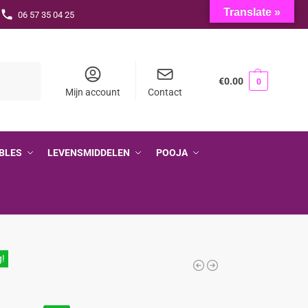
Translate »
06 57 35 04 25
Zoeken
€
0.00
0
Mijn account
Contact
BLES
LEVENSMIDDELEN
POOJA
g!
l