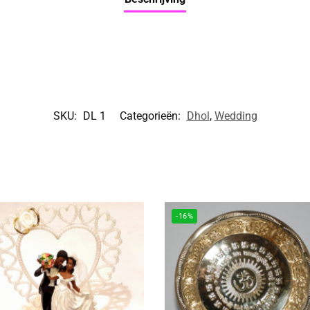
SKU:
DL 1
Categorieën:
Dhol
,
Wedding
-16%