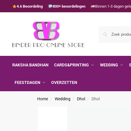
4.6 Beoordeling
800+ beoordelingen
Binnen 1-3 dagen gel
RAKSHA BANDHAN
CARDS&PRINTING
WEDDING
FEESTDAGEN
OVERZETTEN
Home
Wedding
Dhol
Dhol
/
/
/