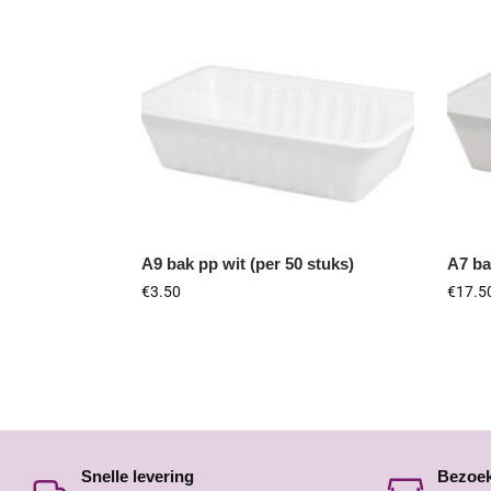
A9 bak pp wit (per 50 stuks)
A7 ba
€
3.50
€
17.5
Snelle levering
Bezoe