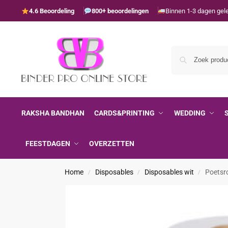
4.6 Beoordeling
800+ beoordelingen
Binnen 1-3 dagen gel
RAKSHA BANDHAN
CARDS&PRINTING
WEDDING
FEESTDAGEN
OVERZETTEN
Home
Disposables
Disposables wit
Poetsro
/
/
/