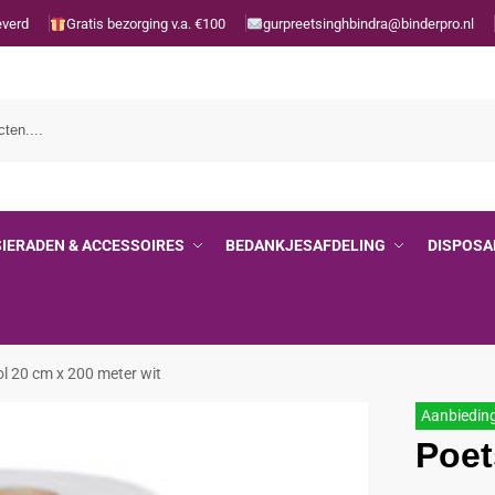
everd
Gratis bezorging v.a. €100
gurpreetsinghbindra@binderpro.nl
SIERADEN & ACCESSOIRES
BEDANKJESAFDELING
DISPOSA
l 20 cm x 200 meter wit
Aanbiedin
Poet