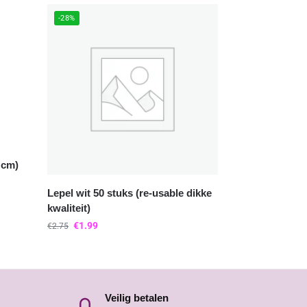
-28%
5 cm)
Lepel wit 50 stuks (re-usable dikke
kwaliteit)
€
1.99
€
2.75
Veilig betalen