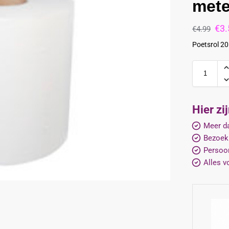
mete
€
3.
€
4.99
Poetsrol 20
Hier zi
Meer da
Bezoek
Persoon
Alles v