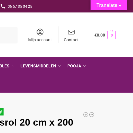
Translate »
06 57 35 04 25
Zoeken
€
0.00
0
Mijn account
Contact
BLES
LEVENSMIDDELEN
POOJA
g!
srol 20 cm x 200