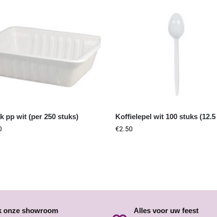
k pp wit (per 250 stuks)
Koffielepel wit 100 stuks (12.
0
€
2.50
k onze showroom
Alles voor uw feest