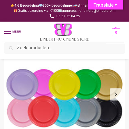
Translate »
4.6 Beoordeling
800+ beoordelingen
Binnen 1-3 dagen geleverd
Gratis bezorging v.a. €100
gurpreetsinghbindra@binderpro.nl
06 57 35 04 25
MENU
0
Zoeken
Home
Disposables
Disposables gekleurd
Bord 22 cm donkergroen per 20 stuks
/
/
/