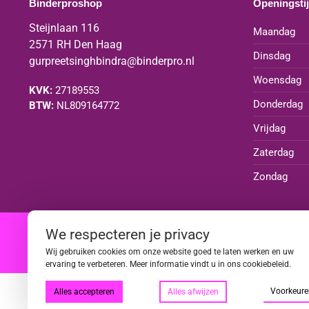
Binderproshop
Openingsti
Steijnlaan 116
Maandag
2571 RH Den Haag
Dinsdag
gurpreetsinghbindra@binderpro.nl
Woensdag
KVK:
27189553
Donderdag
BTW:
NL809164772
Vrijdag
Zaterdag
Zondag
We respecteren je privacy
|
|
|
|
Wij gebruiken cookies om onze website goed te laten werken en uw
ervaring te verbeteren. Meer informatie vindt u in ons cookiebeleid.
Voorkeure
Alles accepteren
Alles afwijzen