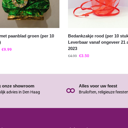
et paanblad groen (per 10
Bedankzakje rood (per 10 stu
)
Leverbaar vanaf ongeveer 21 a
2023
€
9.99
€
3.50
€
4.99
k onze showroom
Alles voor uw feest
lijk advies in Den Haag
Bruiloften, religieuze feeste