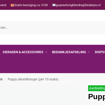
everd
Gratis bezorging v.a. €100
gurpreetsinghbindra@binderpro.nl
SIERADEN & ACCESSOIRES
BEDANKJESAFDELING
DISPO
rs
Puppy sleutelhanger (per 10 stuks)
/
Aanbiedin
Pupp