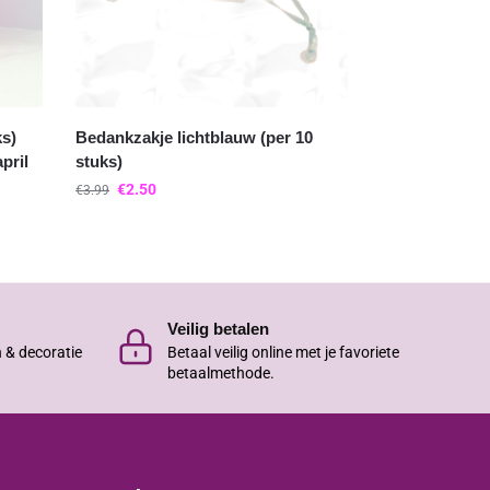
ks)
Bedankzakje lichtblauw (per 10
pril
stuks)
€
2.50
€
3.99
Veilig betalen
n & decoratie
Betaal veilig online met je favoriete
betaalmethode.