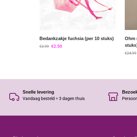
Bedankzakje fuchsia (per 10 stuks)
Ohm m
stuks
€
2.50
€
3.99
€
24.99
Snelle levering
Bezoe
Vandaag besteld = 3 dagen thuis
Persoon