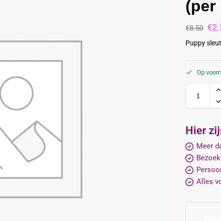
(per
€
2.
€
8.50
Puppy sleut
Op voor
Hier zi
Meer da
Bezoek
Persoon
Alles v