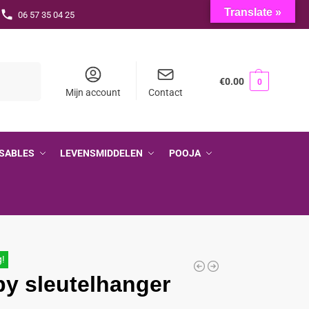
Translate »
06 57 35 04 25
Zoeken
€
0.00
0
Mijn account
Contact
SABLES
LEVENSMIDDELEN
POOJA
g!
y sleutelhanger