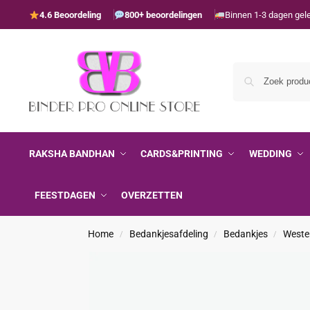
4.6 Beoordeling
800+ beoordelingen
Binnen 1-3 dagen gel
RAKSHA BANDHAN
CARDS&PRINTING
WEDDING
FEESTDAGEN
OVERZETTEN
Home
Bedankjesafdeling
Bedankjes
Weste
/
/
/