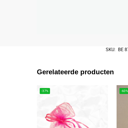
SKU:
BE 8
Gerelateerde producten
-37%
-60