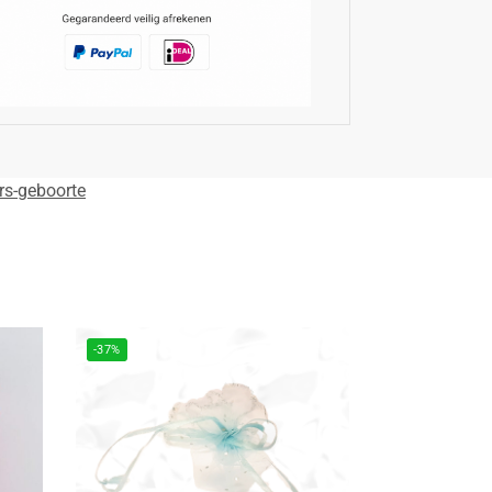
rs-geboorte
-37%