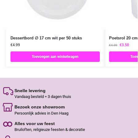
Dessertbord ∅ 17 cm wit per 50 stuks
Poetsrol 20 cm
€
4.99
€
3.50
€
4.99
Toevoegen aan winkelwagen
Toev
Snelle levering
Vandaag besteld = 3 dagen thuis
Bezoek onze showroom
Persoonlijk advies in Den Haag
Alles voor uw feest
Bruiloften, religieuze feesten & decoratie