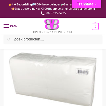
Translate »
4.6 Beoordeling
800+ beoordelingen
Binnen 1-3 dagen geleverd
Gratis bezorging v.a. €100
gurpreetsinghbindra@binderpro.nl
06 57 35 04 25
MENU
0
Zoeken
Home
Disposables
Disposables wit
Servet wit (per 400 stuks)
/
/
/