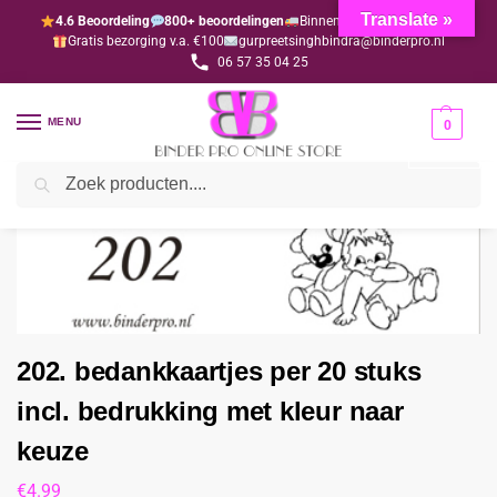
Translate »
4.6 Beoordeling
800+ beoordelingen
Binnen 1-3 dagen geleverd
Gratis bezorging v.a. €100
gurpreetsinghbindra@binderpro.nl
06 57 35 04 25
MENU
0
Zoeken
Home
Bedankjesafdeling
Bedankkaartjes
202. bedankkaartjes per 20 stuks incl. bedrukking met kleur naar keuze
/
/
/
202. bedankkaartjes per 20 stuks
incl. bedrukking met kleur naar
keuze
€
4.99