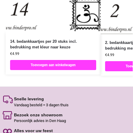
14. bedankkaartjes per 20 stuks incl.
2. bedankkaartj
bedrukking met kleur naar keuze
bedrukking met
€
4.99
€
4.99
Toevoegen aan winkelwagen
Toev
Snelle levering
Vandaag besteld = 3 dagen thuis
Bezoek onze showroom
Persoonlijk advies in Den Haag
Alles voor uw feest