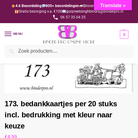
Translate »
4.6 Beoordeling
800+ beoordelingen
Binnen 1-3 dagen geleverd
Gratis bezorging v.a. €100
gurpreetsinghbindra@binderpro.nl
06 57 35 04 25
MENU
0
Zoeken
Home
Bedankjesafdeling
Bedankkaartjes
173. bedankkaartjes per 20 stuks incl. bedrukking met kleur naar keuze
/
/
/
173. bedankkaartjes per 20 stuks
incl. bedrukking met kleur naar
keuze
€
4.99