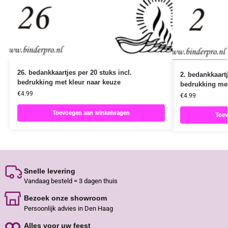
26. bedankkaartjes per 20 stuks incl.
2. bedankkaartj
bedrukking met kleur naar keuze
bedrukking met
€
4.99
€
4.99
Toevoegen aan winkelwagen
Toev
Snelle levering
Vandaag besteld = 3 dagen thuis
Bezoek onze showroom
Persoonlijk advies in Den Haag
Alles voor uw feest