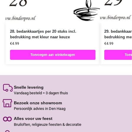
28. bedankkaartjes per 20 stuks incl.
29. bedankkaart
bedrukking met kleur naar keuze
bedrukking met
€
4.99
€
4.99
Toevoegen aan winkelwagen
Toev
Snelle levering
Vandaag besteld = 3 dagen thuis
Bezoek onze showroom
Persoonlijk advies in Den Haag
Alles voor uw feest
Bruiloften, religieuze feesten & decoratie