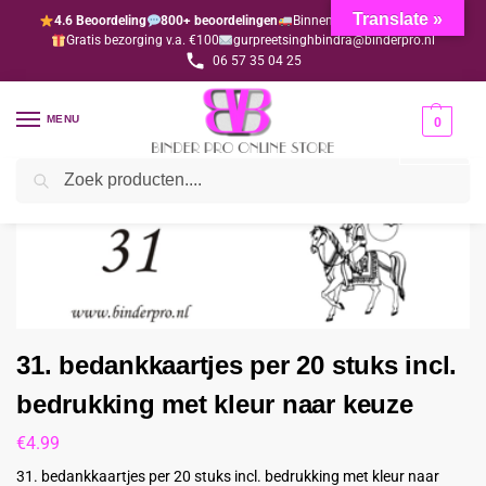
Translate »
4.6 Beoordeling
800+ beoordelingen
Binnen 1-3 dagen geleverd
Gratis bezorging v.a. €100
gurpreetsinghbindra@binderpro.nl
06 57 35 04 25
MENU
0
Zoeken
Home
Bedankjesafdeling
Bedankkaartjes
31. bedankkaartjes per 20 stuks incl. bedrukking met kleur naar keuze
/
/
/
31. bedankkaartjes per 20 stuks incl.
bedrukking met kleur naar keuze
€
4.99
31. bedankkaartjes per 20 stuks incl. bedrukking met kleur naar