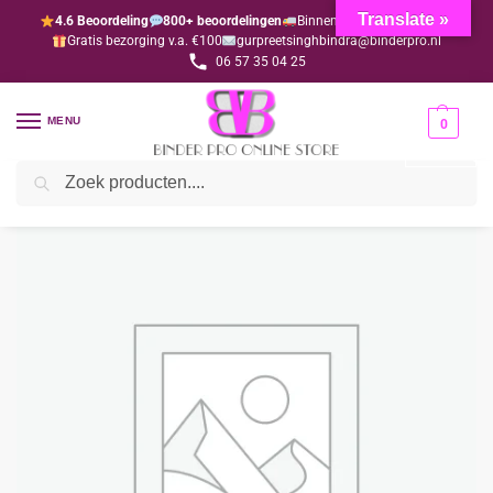
Translate »
4.6 Beoordeling
800+ beoordelingen
Binnen 1-3 dagen geleverd
Gratis bezorging v.a. €100
gurpreetsinghbindra@binderpro.nl
06 57 35 04 25
MENU
0
Zoeken
Home
Wedding
Versieringen
Verticaal
Versiering dik donkergeel (per 12 stuks)
/
/
/
/