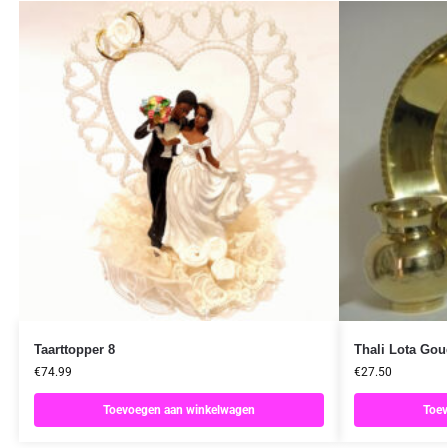
Taarttopper 8
Thali Lota Gou
€
74.99
€
27.50
Toevoegen aan winkelwagen
Toev