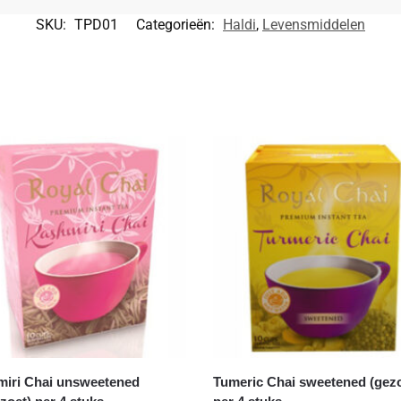
SKU:
TPD01
Categorieën:
Haldi
,
Levensmiddelen
iri Chai unsweetened
Tumeric Chai sweetened (gezo