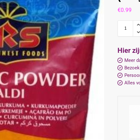
€
0.99
Hier zi
Meer da
Bezoek
Persoon
Alles v