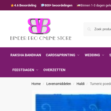
4.6 Beoordeling
800+ beoordelingen
Binnen 1-3 dagen gel
RAKSHA BANDHAN
CARDS&PRINTING
WEDDING
FEESTDAGEN
OVERZETTEN
Home
Levensmiddelen
Haldi
Tumeric poede
/
/
/