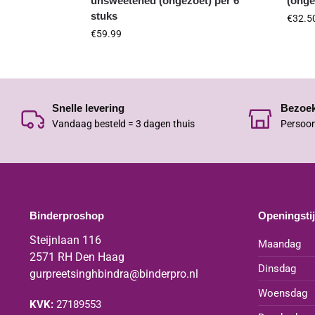
unsweetened (ongezoet) per 6
(onge
stuks
€
32.5
€
59.99
Snelle levering
Bezoe
Vandaag besteld = 3 dagen thuis
Persoon
Binderproshop
Openingsti
Steijnlaan 116
Maandag
2571 RH Den Haag
Dinsdag
gurpreetsinghbindra@binderpro.nl
Woensdag
KVK:
27189553