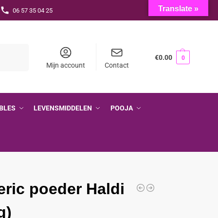
Translate »
06 57 35 04 25
Zoeken
€
0.00
0
Mijn account
Contact
BLES
LEVENSMIDDELEN
POOJA
ric poeder Haldi
g)