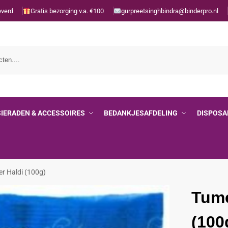
everd
Gratis bezorging v.a. €100
gurpreetsinghbindra@binderpro.nl
SIERADEN & ACCESSOIRES
BEDANKJESAFDELING
DISPOSA
r Haldi (100g)
Tume
(100