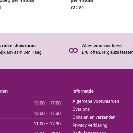
zoet) per 4 stuks
per 4 stuks
0
€
32.50
k onze showroom
Alles voor uw feest
lijk advies in Den Haag
Bruiloften, religieuze feeste
jden
Informatie
Algemene voorwaarden
13:00 – 17:00
Over ons
12:00 – 17:30
Ophalen en verzenden
11:00 – 17:30
Privacy verklaring