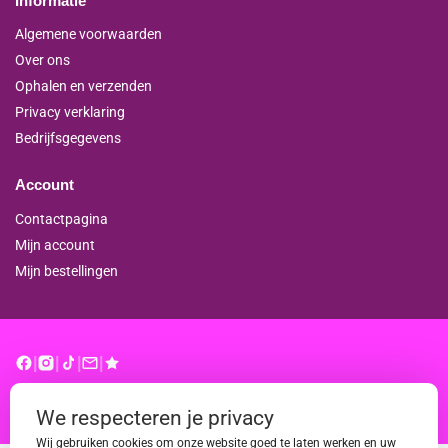
Informatie
Algemene voorwaarden
Over ons
Ophalen en verzenden
Privacy verklaring
Bedrijfsgegevens
Account
Contactpagina
Mijn account
Mijn bestellingen
|
|
|
|
© binderproshop.nl | Website door
WD
We respecteren je privacy
Wij gebruiken cookies om onze website goed te laten werken en uw