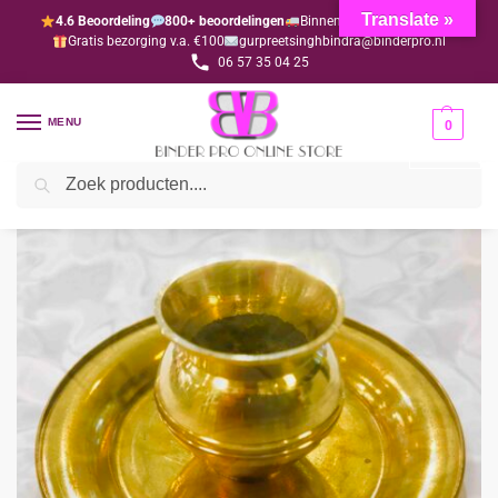
Translate »
4.6 Beoordeling
800+ beoordelingen
Binnen 1-3 dagen geleverd
Gratis bezorging v.a. €100
gurpreetsinghbindra@binderpro.nl
06 57 35 04 25
MENU
0
Zoeken
Home
Diwali
Alle spullen
Thali Lota bedankje (per 10 stuks)
/
/
/