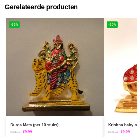
Gerelateerde producten
-33%
-50%
Durga Mata (per 10 stuks)
Krishna baby me
€
9.99
€
9.99
€
14.99
€
19.99