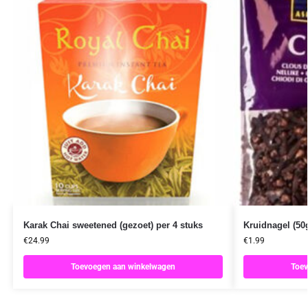
Karak Chai sweetened (gezoet) per 4 stuks
Kruidnagel (50
€
24.99
€
1.99
Toevoegen aan winkelwagen
Toev