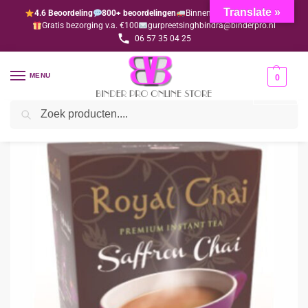
Translate »
4.6 Beoordeling
800+ beoordelingen
Binnen 1-3 dagen geleverd
Gratis bezorging v.a. €100
gurpreetsinghbindra@binderpro.nl
06 57 35 04 25
MENU
0
Zoeken
Home
Levensmiddelen
Royal Chai
Saffron Chai unsweetened (ongezoet) per 4 stuks
/
/
/