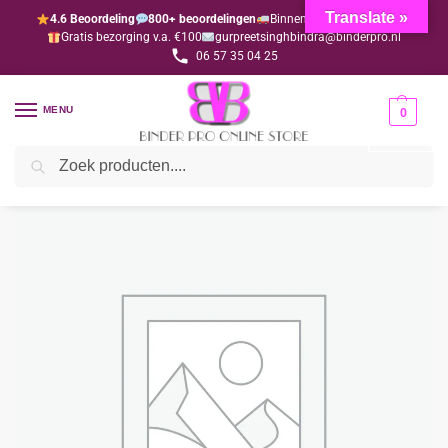
Translate »
4.6 Beoordeling
800+ beoordelingen
Binnen 1-3 dagen geleverd
Gratis bezorging v.a. €100
gurpreetsinghbindra@binderpro.nl
06 57 35 04 25
MENU
0
Zoeken
Home
Bedankjesafdeling
Bedankjes
Hindoe
Radha Krishna sleutelhanger 4 (per 10 stuks)
/
/
/
/