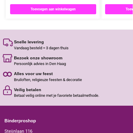
Toevoegen aan winkelwagen
Toev
Snelle levering
Vandaag besteld = 3 dagen thuis
Bezoek onze showroom
Persoonlijk advies in Den Haag
Alles voor uw feest
Bruiloften, religieuze feesten & decoratie
Veilig betalen
Betaal veilig online met je favoriete betaalmethode.
Binderproshop
Steijnlaan 116