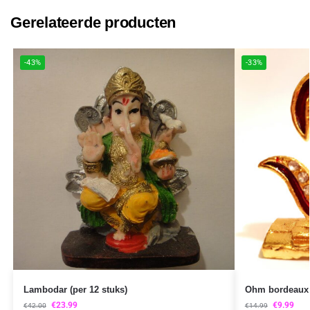
Gerelateerde producten
-43%
-33%
Lambodar (per 12 stuks)
Ohm bordeaux (
€
23.99
€
9.99
€
42.00
€
14.99