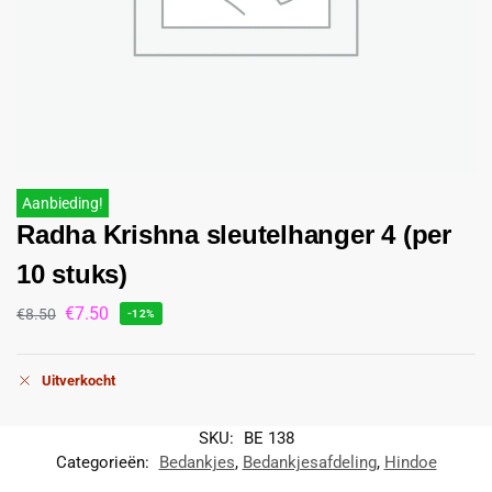
Aanbieding!
Radha Krishna sleutelhanger 4 (per
10 stuks)
€
7.50
€
8.50
-12%
Uitverkocht
SKU:
BE 138
Categorieën:
Bedankjes
,
Bedankjesafdeling
,
Hindoe