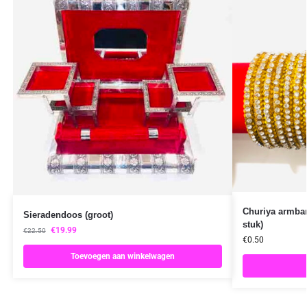
Churiya armban
Sieradendoos (groot)
stuk)
€
19.99
€
22.50
€
0.50
Toevoegen aan winkelwagen