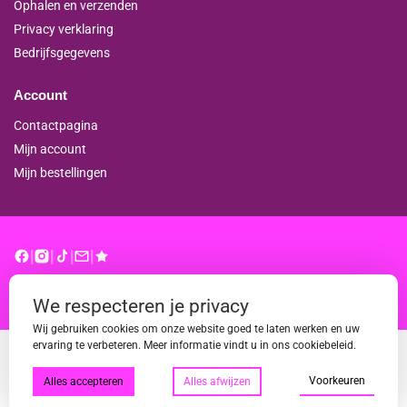
Ophalen en verzenden
Privacy verklaring
Bedrijfsgegevens
Account
Contactpagina
Mijn account
Mijn bestellingen
|
|
|
|
© binderproshop.nl | Website door
WD
We respecteren je privacy
Wij gebruiken cookies om onze website goed te laten werken en uw
ervaring te verbeteren. Meer informatie vindt u in ons cookiebeleid.
Voorkeuren
Alles accepteren
Alles afwijzen