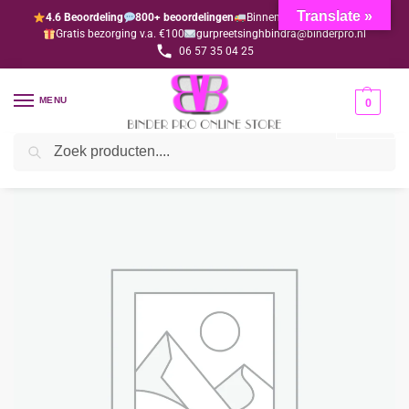
Translate »
4.6 Beoordeling
800+ beoordelingen
Binnen 1-3 dagen geleverd
Gratis bezorging v.a. €100
gurpreetsinghbindra@binderpro.nl
06 57 35 04 25
MENU
0
Zoeken
Home
Sieraden & Accessoires
Payals Luxe
Payal Dulhan goud (per paar)
/
/
/