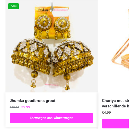
-50%
Jhumka goudbrons groot
Churiya met st
verschillende k
€
9.99
€
19.99
€
4.99
Toevoegen aan winkelwagen