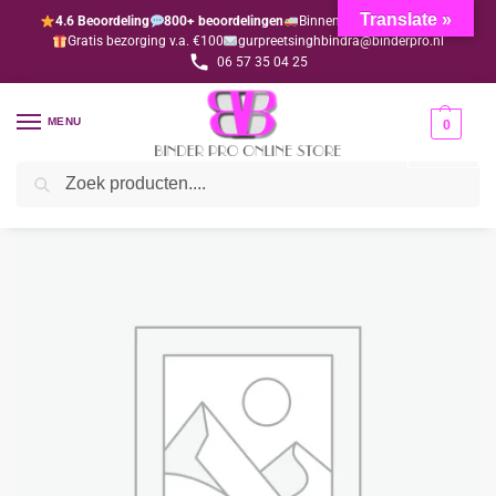
Translate »
4.6 Beoordeling
800+ beoordelingen
Binnen 1-3 dagen geleverd
Gratis bezorging v.a. €100
gurpreetsinghbindra@binderpro.nl
06 57 35 04 25
MENU
0
Zoeken
Home
Sieraden & Accessoires
Payals Luxe
Payal Dulhan goud met rood (per paar)
/
/
/