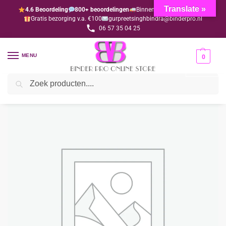
Translate »
4.6 Beoordeling
800+ beoordelingen
Binnen 1-3 dagen geleverd
Gratis bezorging v.a. €100
gurpreetsinghbindra@binderpro.nl
06 57 35 04 25
MENU
0
Zoeken
Home
Bedankjesafdeling
Lintjes
Lint zilver
/
/
/