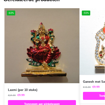
-60%
-50%
Ganesh met Sai
€
9.99
€
19.99
Laxmi (per 10 stuks)
€
9.99
€
24.99
Toev
Toevoegen aan winkelwagen