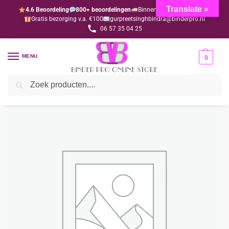
Translate »
4.6 Beoordeling
800+ beoordelingen
Binnen 1-3 dagen geleverd
Gratis bezorging v.a. €100
gurpreetsinghbindra@binderpro.nl
06 57 35 04 25
MENU
0
Zoeken
Home
Bedankjesafdeling
Lintjes
Lint roze (zalm)
/
/
/