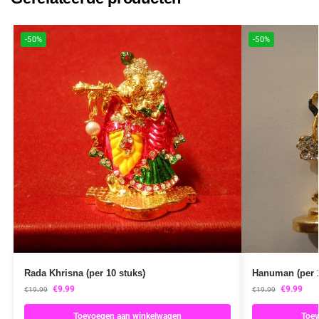
-50%
-50%
Rada Khrisna (per 10 stuks)
Hanuman (per 1
€
9.99
€
9.99
€
19.99
€
19.99
Toevoegen aan winkelwagen
Toev