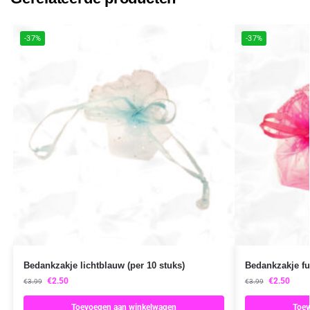
-37%
-37%
Bedankzakje lichtblauw (per 10 stuks)
Bedankzakje fu
€
2.50
€
2.50
€
3.99
€
3.99
Toevoegen aan winkelwagen
Toev