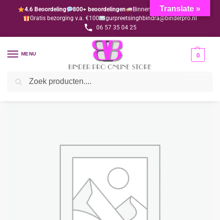
Translate »
4.6 Beoordeling
800+ beoordelingen
Binnen 1-3 dagen geleverd
Gratis bezorging v.a. €100
gurpreetsinghbindra@binderpro.nl
06 57 35 04 25
MENU
0
Zoeken
Home
Bedankjesafdeling
Lintjes
Lint rood (metallic)
/
/
/