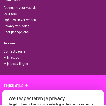
Algemene voorwaarden
Over ons
Ophalen en verzenden
Privacy verklaring
Bedrijfsgegevens
Account
Contactpagina
Mijn account
Mijn bestellingen
|
|
|
|
© binderproshop.nl | Website door
WD
We respecteren je privacy
Wij gebruiken cookies om onze website goed te laten werken en uw