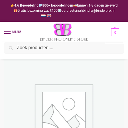
4.6 Beoordeling
800+ beoordelingen
Binnen 1-3 dagen geleverd
Gratis bezorging v.a. €100
gurpreetsinghbindra@binderpro.nl
MENU
0
Zoeken
Home
Bedankjesafdeling
Lintjes
Lint groen
/
/
/