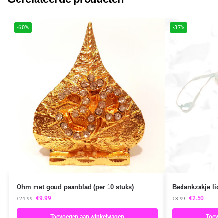
-60%
-37%
Ohm met goud paanblad (per 10 stuks)
Bedankzakje li
€
9.99
€
2.50
€
24.99
€
3.99
Toevoegen aan winkelwagen
Toev