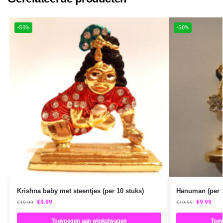
-50%
-50%
Krishna baby met steentjes (per 10 stuks)
Hanuman (per 1
€
9.99
€
9.99
€
19.99
€
19.99
Toevoegen aan winkelwagen
Toev