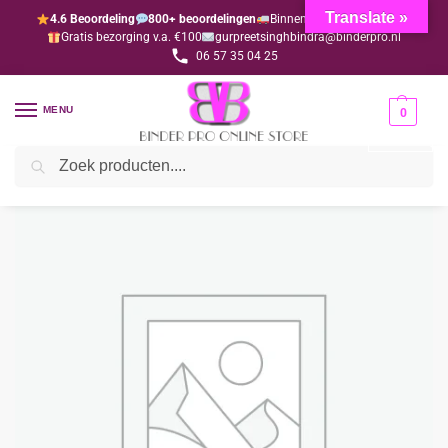
Translate »
4.6 Beoordeling
800+ beoordelingen
Binnen 1-3 dagen geleverd
Gratis bezorging v.a. €100
gurpreetsinghbindra@binderpro.nl
06 57 35 04 25
MENU
0
Zoeken
Home
Bedankjesafdeling
Lintjes
Lint geel
/
/
/