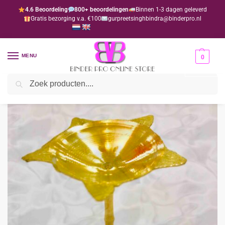
4.6 Beoordeling
800+ beoordelingen
Binnen 1-3 dagen geleverd
Gratis bezorging v.a. €100
gurpreetsinghbindra@binderpro.nl
MENU
0
Zoeken
Home
Bedankjesafdeling
Bedankjes
Hindoe
Koperen dia met staande voet (per 10 stuks)
/
/
/
/