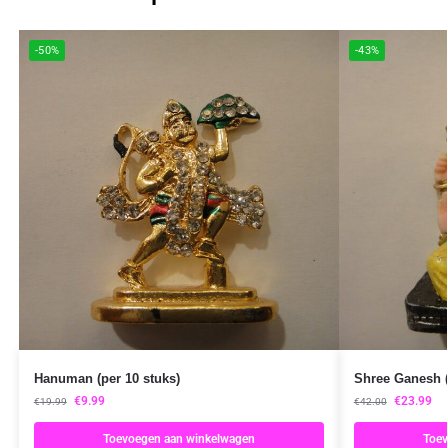
-50%
-43%
Hanuman (per 10 stuks)
Shree Ganesh (
€
9.99
€
23.99
€
19.99
€
42.00
Toevoegen aan winkelwagen
Toev