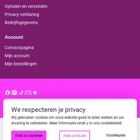
Ophalen en verzenden
Privacy verklaring
Bedrijfsgegevens
Account
Contactpagina
Mijn account
Mijn bestellingen
|
|
|
|
© binderproshop.nl | Website door
WD
We respecteren je privacy
Wij gebruiken cookies om onze website goed te laten werken en uw
ervaring te verbeteren. Meer informatie vindt u in ons cookiebeleid.
Voorkeuren
Alles accepteren
Alles afwijzen