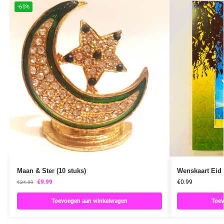
-60%
Maan & Ster (10 stuks)
Wenskaart Eid 
€
9.99
€
0.99
€
24.99
Toevoegen aan winkelwagen
Toev