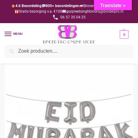
Translate »
4.6 Beoordeling
800+ beoordelingen
Binnen 1-3 dagen geleverd
Gratis bezorging v.a. €100
gurpreetsinghbindra@binderpro.nl
06 57 35 04 25
MENU
0
Zoeken
Home
EID MUBARAK
EID MUBARAK ZILVER
/
/