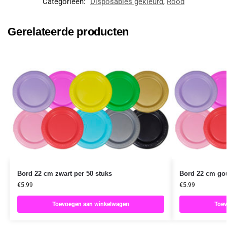
Categorieën:
Disposables gekleurd
,
Rood
Gerelateerde producten
Bord 22 cm zwart per 50 stuks
Bord 22 cm gou
€
5.99
€
5.99
Toevoegen aan winkelwagen
Toev