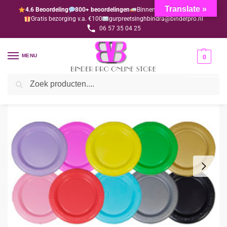
Translate »
4.6 Beoordeling
800+ beoordelingen
Binnen 1-3 dagen geleverd
Gratis bezorging v.a. €100
gurpreetsinghbindra@binderpro.nl
06 57 35 04 25
MENU
0
Zoeken
Home
Disposables
Disposables gekleurd
Bord 22 cm rood per 50 stuks
/
/
/