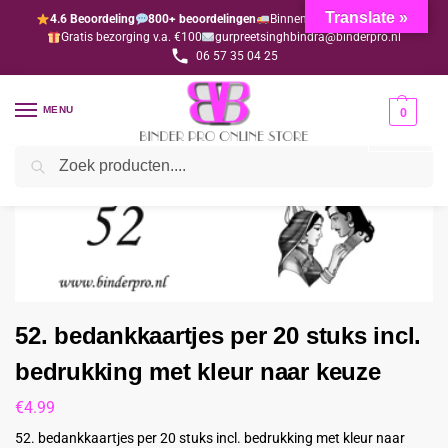
Translate »
4.6 Beoordeling
800+ beoordelingen
Binnen 1-3 dagen geleverd
Gratis bezorging v.a. €100
gurpreetsinghbindra@binderpro.nl
06 57 35 04 25
MENU
0
Zoeken
Home
Bedankjesafdeling
Bedankkaartjes
52. bedankkaartjes per 20 stuks incl. bedrukking met kleur naar keuze
/
/
/
52. bedankkaartjes per 20 stuks incl.
bedrukking met kleur naar keuze
€
4.99
52. bedankkaartjes per 20 stuks incl. bedrukking met kleur naar