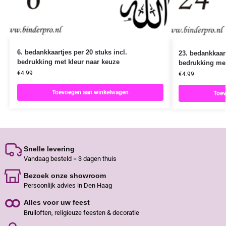
6. bedankkaartjes per 20 stuks incl.
23. bedankkaart
bedrukking met kleur naar keuze
bedrukking met
€
4.99
€
4.99
Toevoegen aan winkelwagen
Toev
Snelle levering
Vandaag besteld = 3 dagen thuis
Bezoek onze showroom
Persoonlijk advies in Den Haag
Alles voor uw feest
Bruiloften, religieuze feesten & decoratie