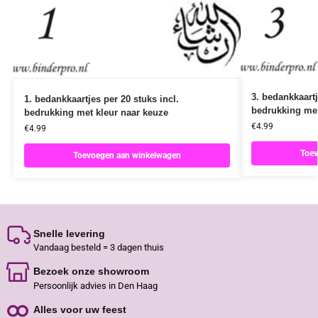
3. bedankkaartj
1. bedankkaartjes per 20 stuks incl.
bedrukking met
bedrukking met kleur naar keuze
€
4.99
€
4.99
Toev
Toevoegen aan winkelwagen
Snelle levering
Vandaag besteld = 3 dagen thuis
Bezoek onze showroom
Persoonlijk advies in Den Haag
Alles voor uw feest