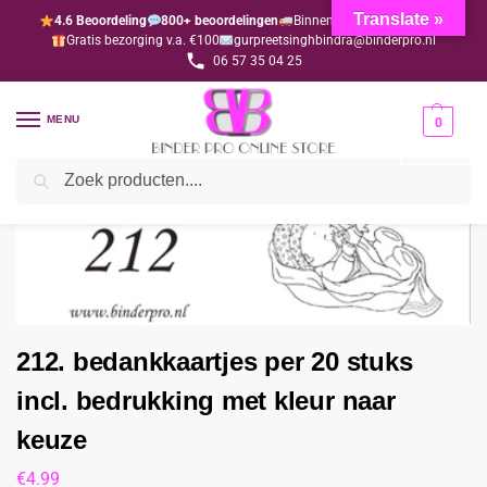
Translate »
4.6 Beoordeling
800+ beoordelingen
Binnen 1-3 dagen geleverd
Gratis bezorging v.a. €100
gurpreetsinghbindra@binderpro.nl
06 57 35 04 25
MENU
0
Zoeken
Home
Bedankjesafdeling
Bedankkaartjes
212. bedankkaartjes per 20 stuks incl. bedrukking met kleur naar keuze
/
/
/
212. bedankkaartjes per 20 stuks
incl. bedrukking met kleur naar
keuze
€
4.99