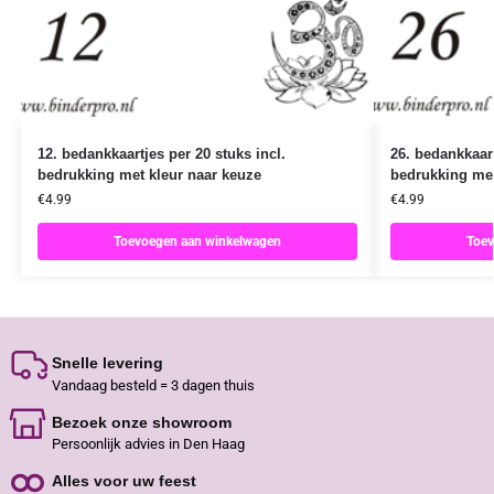
12. bedankkaartjes per 20 stuks incl.
26. bedankkaart
bedrukking met kleur naar keuze
bedrukking met
€
4.99
€
4.99
Toevoegen aan winkelwagen
Toev
Snelle levering
Vandaag besteld = 3 dagen thuis
Bezoek onze showroom
Persoonlijk advies in Den Haag
Alles voor uw feest