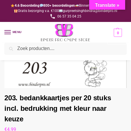
Translate »
4.6 Beoordeling
800+ beoordelingen
Binnen 1-3 dagen geleverd
Gratis bezorging v.a. €100
gurpreetsinghbindra@binderpro.nl
06 57 35 04 25
MENU
0
Zoeken
Home
Bedankjesafdeling
Bedankkaartjes
203. bedankkaartjes per 20 stuks incl. bedrukking met kleur naar keuze
/
/
/
203. bedankkaartjes per 20 stuks
incl. bedrukking met kleur naar
keuze
€
4.99