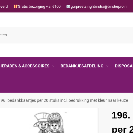
everd
Gratis bezorging v.a. €100
gurpreetsinghbindra@binderpro.nl
SIERADEN & ACCESSOIRES
BEDANKJESAFDELING
DISPOSA
196. bedankkaartjes per 20 stuks incl. bedrukking met kleur naar keuze
196.
per 