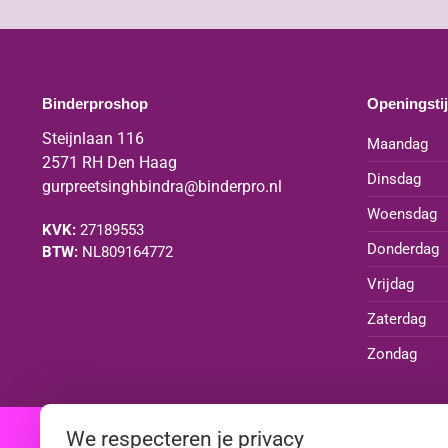
Binderproshop
Openingsti
Steijnlaan 116
Maandag
2571 RH Den Haag
Dinsdag
gurpreetsinghbindra@binderpro.nl
Woensdag
KVK:
27189553
Donderdag
BTW:
NL809164772
Vrijdag
Zaterdag
Zondag
We respecteren je privacy