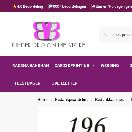
4.6 Beoordeling
800+ beoordelingen
Binnen 1-3 dagen gel
RAKSHA BANDHAN
CARDS&PRINTING
WEDDING
FEESTDAGEN
OVERZETTEN
Home
Bedankjesafdeling
Bedankkaartjes
/
/
/