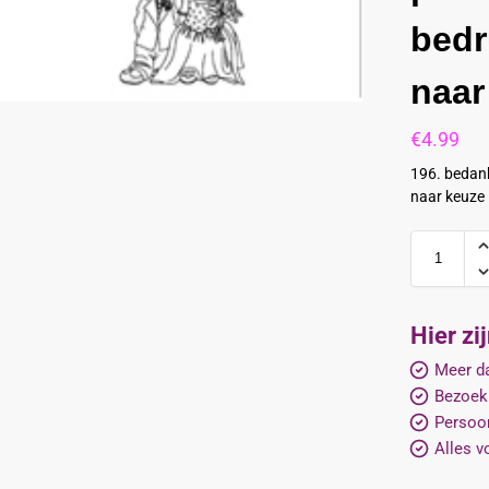
bedr
naar
€
4.99
196. bedank
naar keuze
Hier zi
Meer da
Bezoek
Persoon
Alles v