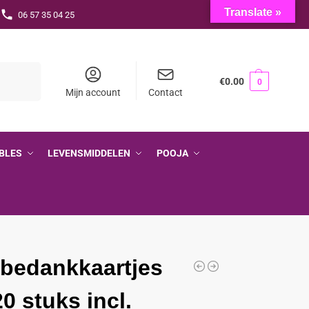
Translate »
06 57 35 04 25
Zoeken
€
0.00
0
Mijn account
Contact
BLES
LEVENSMIDDELEN
POOJA
 bedankkaartjes
20 stuks incl.