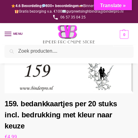
Translate »
4.6 Beoordeling
800+ beoordelingen
Binnen 1-3 dagen geleverd
Gratis bezorging v.a. €100
gurpreetsinghbindra@binderpro.nl
06 57 35 04 25
MENU
0
Zoeken
Home
Bedankjesafdeling
Bedankkaartjes
159. bedankkaartjes per 20 stuks incl. bedrukking met kleur naar keuze
/
/
/
159. bedankkaartjes per 20 stuks
incl. bedrukking met kleur naar
keuze
€
4.99