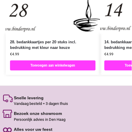
28. bedankkaartjes per 20 stuks incl.
14. bedankkaart
bedrukking met kleur naar keuze
bedrukking met
€
4.99
€
4.99
Toevoegen aan winkelwagen
Toev
Snelle levering
Vandaag besteld = 3 dagen thuis
Bezoek onze showroom
Persoonlijk advies in Den Haag
Alles voor uw feest