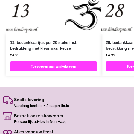
13. bedankkaartjes per 20 stuks incl.
28. bedankkaart
bedrukking met kleur naar keuze
bedrukking met
€
4.99
€
4.99
Toevoegen aan winkelwagen
Toev
Snelle levering
Vandaag besteld = 3 dagen thuis
Bezoek onze showroom
Persoonlijk advies in Den Haag
Alles voor uw feest