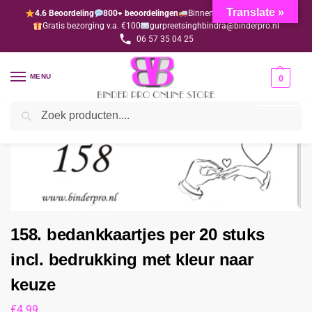
Translate »
4.6 Beoordeling
800+ beoordelingen
Binnen 1-3 dagen geleverd
Gratis bezorging v.a. €100
gurpreetsinghbindra@binderpro.nl
06 57 35 04 25
MENU
0
Zoeken
Home
Bedankjesafdeling
Bedankkaartjes
158. bedankkaartjes per 20 stuks incl. bedrukking met kleur naar keuze
/
/
/
158. bedankkaartjes per 20 stuks
incl. bedrukking met kleur naar
keuze
€
4.99