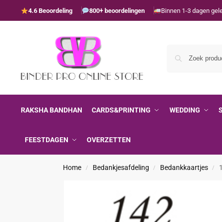
4.6 Beoordeling
800+ beoordelingen
Binnen 1-3 dagen gel
RAKSHA BANDHAN
CARDS&PRINTING
WEDDING
FEESTDAGEN
OVERZETTEN
Home
Bedankjesafdeling
Bedankkaartjes
/
/
/