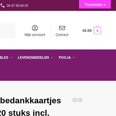
Translate »
06 57 35 04 25
Zoeken
€
0.00
0
Mijn account
Contact
BLES
LEVENSMIDDELEN
POOJA
 bedankkaartjes
20 stuks incl.