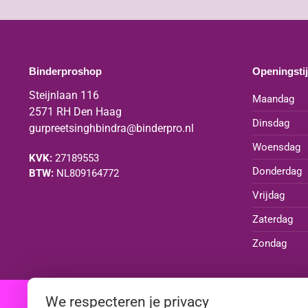
Binderproshop
Openingsti
Steijnlaan 116
Maandag
2571 RH Den Haag
Dinsdag
gurpreetsinghbindra@binderpro.nl
Woensdag
KVK:
27189553
Donderdag
BTW:
NL809164772
Vrijdag
Zaterdag
Zondag
We respecteren je privacy