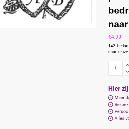
bedr
naar
€
4.99
142. bedank
naar keuze
Hier zi
Meer da
Bezoek
Persoon
Alles v