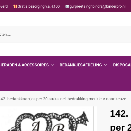
everd
Gratis bezorging v.a. €100
gurpreetsinghbindra@binderpro.nl
SIERADEN & ACCESSOIRES
BEDANKJESAFDELING
DISPOSA
142. bedankkaartjes per 20 stuks incl. bedrukking met kleur naar keuze
142.
per 