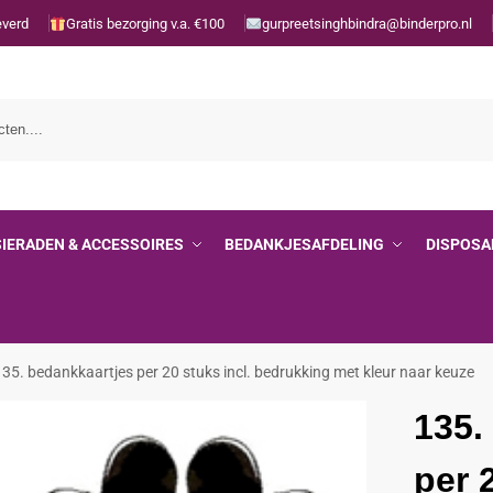
everd
Gratis bezorging v.a. €100
gurpreetsinghbindra@binderpro.nl
SIERADEN & ACCESSOIRES
BEDANKJESAFDELING
DISPOSA
135. bedankkaartjes per 20 stuks incl. bedrukking met kleur naar keuze
135.
per 