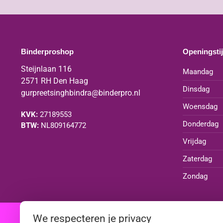
Binderproshop
Openingsti
Steijnlaan 116
Maandag
2571 RH Den Haag
Dinsdag
gurpreetsinghbindra@binderpro.nl
Woensdag
KVK:
27189553
Donderdag
BTW:
NL809164772
Vrijdag
Zaterdag
Zondag
We respecteren je privacy