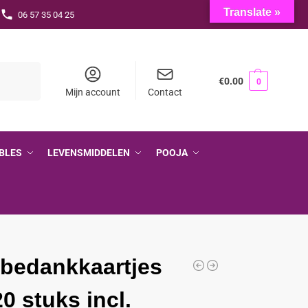
Translate »
06 57 35 04 25
Zoeken
€
0.00
0
Mijn account
Contact
BLES
LEVENSMIDDELEN
POOJA
 bedankkaartjes
20 stuks incl.