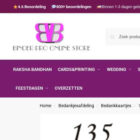
4.6 Beoordeling
800+ beoordelingen
Binnen 1-3 dagen gel
RAKSHA BANDHAN
CARDS&PRINTING
WEDDING
FEESTDAGEN
OVERZETTEN
Home
Bedankjesafdeling
Bedankkaartjes
/
/
/