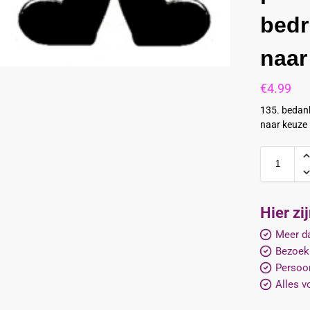
bedr
naar
€
4.99
135. bedank
naar keuze
Hier zi
Meer da
Bezoek
Persoon
Alles v