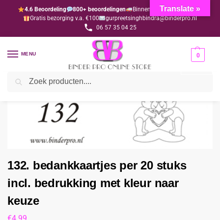
Translate »
4.6 Beoordeling
800+ beoordelingen
Binnen 1-3 dagen geleverd
Gratis bezorging v.a. €100
gurpreetsinghbindra@binderpro.nl
06 57 35 04 25
MENU
0
Zoeken
Home
Bedankjesafdeling
Bedankkaartjes
132. bedankkaartjes per 20 stuks incl. bedrukking met kleur naar keuze
/
/
/
132. bedankkaartjes per 20 stuks
incl. bedrukking met kleur naar
keuze
€
4.99