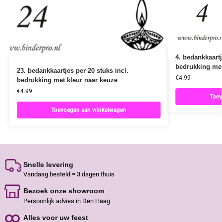
4. bedankkaartj
bedrukking met
23. bedankkaartjes per 20 stuks incl.
€
4.99
bedrukking met kleur naar keuze
€
4.99
Toev
Toevoegen aan winkelwagen
Snelle levering
Vandaag besteld = 3 dagen thuis
Bezoek onze showroom
Persoonlijk advies in Den Haag
Alles voor uw feest