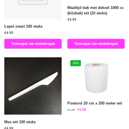
Maaltijd bak met deksel 1000 cc
(kilobak) wit (10 stuks)
€
4.99
Lepel zwart 100 stuks
€
4.99
Toevoegen aan winkelwagen
Toevoegen aan winkelwagen
-30%
Poetsrol 20 cm x 200 meter wit
€
3.50
€
4.99
Mes wit 100 stuks
€
4.99