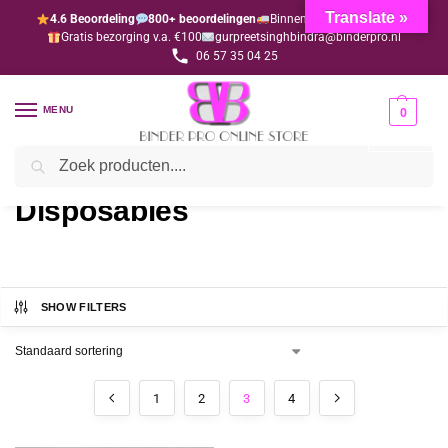
Translate »
4.6 Beoordeling
800+ beoordelingen
Binnen 1-3 dagen geleverd
Gratis bezorging v.a. €100
gurpreetsinghbindra@binderpro.nl
06 57 35 04 25
MENU
0
Zoeken
Home
Disposables
Pagina 3
/
/
Disposables
SHOW FILTERS
1
2
3
4