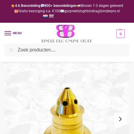
4.6 Beoordeling
800+ beoordelingen
Binnen 1-3 dagen geleverd
Gratis bezorging v.a. €100
gurpreetsinghbindra@binderpro.nl
MENU
0
Zoeken
Home
Bedankjesafdeling
Bedankjes
Hindoe
Wierookhouder bedankje 2 (per 12 stuks)
/
/
/
/