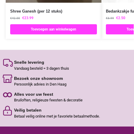
Shree Ganesh (per 12 stuks)
Bedankzakje fu
€
23.99
€
2.50
€
42.00
€
3.99
Toevoegen aan winkelwagen
Toev
Snelle levering
Vandaag besteld = 3 dagen thuis
Bezoek onze showroom
Persoonlijk advies in Den Haag
Alles voor uw feest
Bruiloften, religieuze feesten & decoratie
Veilig betalen
Betaal veilig online met je favoriete betaalmethode.