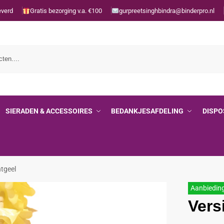
everd
Gratis bezorging v.a. €100
gurpreetsinghbindra@binderpro.nl
SIERADEN & ACCESSOIRES
BEDANKJESAFDELING
DISPO
htgeel
Aanbiedin
Vers