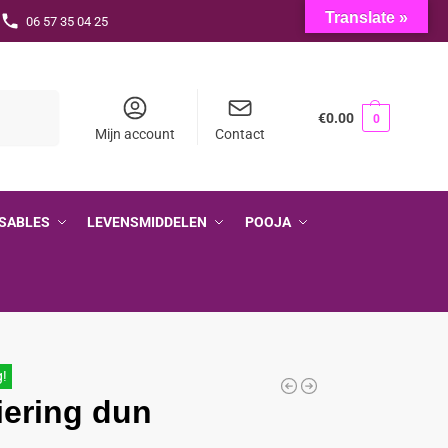
Translate »
06 57 35 04 25
Zoeken
€
0.00
0
Mijn account
Contact
SABLES
LEVENSMIDDELEN
POOJA
g!
iering dun