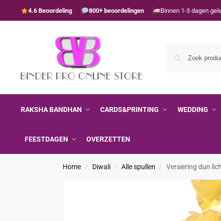
4.6 Beoordeling
800+ beoordelingen
Binnen 1-3 dagen gel
RAKSHA BANDHAN
CARDS&PRINTING
WEDDING
FEESTDAGEN
OVERZETTEN
Home
Diwali
Alle spullen
Versiering dun lic
/
/
/