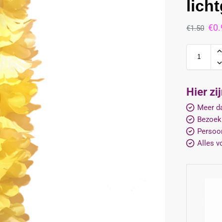
lich
€
0.
€
1.50
Hier zi
Meer da
Bezoek
Persoon
Alles v