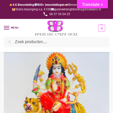
Translate »
4.6 Beoordeling
800+ beoordelingen
Binnen 1-3 dagen geleverd
Gratis bezorging v.a. €100
gurpreetsinghbindra@binderpro.nl
06 57 35 04 25
MENU
0
Zoeken
Home
Navratri
Murti Durga mata 22.5 cm lang
/
/