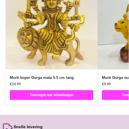
Murti koper Durga mata 5.5 cm lang
Murti Durga ma
€
24.99
€
9.99
Toevoegen aan winkelwagen
Toev
Snelle levering