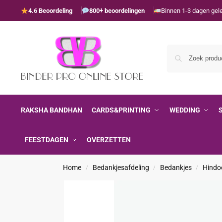
4.6 Beoordeling
800+ beoordelingen
Binnen 1-3 dagen gel
RAKSHA BANDHAN
CARDS&PRINTING
WEDDING
FEESTDAGEN
OVERZETTEN
Home
Bedankjesafdeling
Bedankjes
Hindo
/
/
/