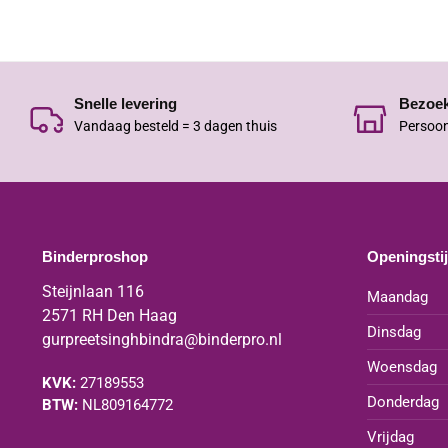
Snelle levering
Bezoe
Vandaag besteld = 3 dagen thuis
Persoon
Binderproshop
Openingsti
Steijnlaan 116
Maandag
2571 RH Den Haag
Dinsdag
gurpreetsinghbindra@binderpro.nl
Woensdag
KVK:
27189553
Donderdag
BTW:
NL809164772
Vrijdag