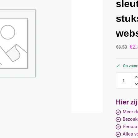
sleu
stuk
web
€
2.
€
8.50
Op voor
Hier zi
Meer da
Bezoek
Persoon
Alles v