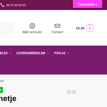
Translate »
06 57 35 04 25
Zoeken
€
0.00
0
Mijn account
Contact
BLES
LEVENSMIDDELEN
POOJA
op)
g!
etje