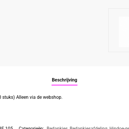
Beschrijving
0 stuks) Alleen via de webshop.
BE 105
Categorieën:
Bedankjes
,
Bedankjesafdeling
,
Hindoe-g