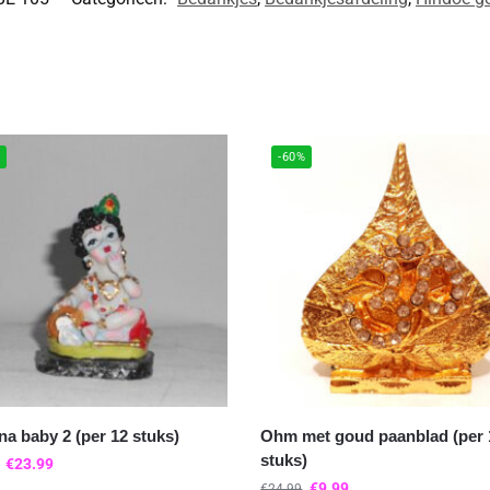
%
-60%
na baby 2 (per 12 stuks)
Ohm met goud paanblad (per 
stuks)
€
23.99
€
9.99
€
24.99