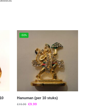
-50%
10
Hanuman (per 10 stuks)
€
9.99
€
19.99