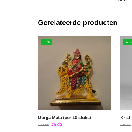
Gerelateerde producten
-33%
-43
Durga Mata (per 10 stuks)
Krish
€
9.99
€
14.99
€
42.00