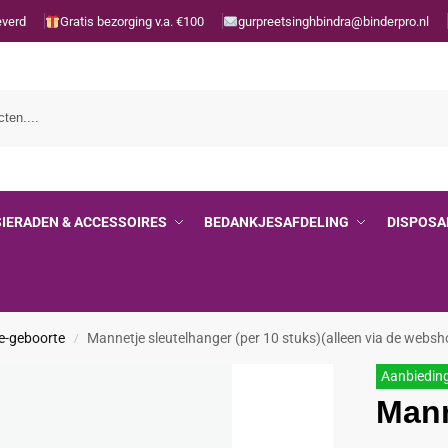
everd
Gratis bezorging v.a. €100
gurpreetsinghbindra@binderpro.nl
SIERADEN & ACCESSOIRES
BEDANKJESAFDELING
DISPOSA
e-geboorte
Mannetje sleutelhanger (per 10 stuks)(alleen via de websh
/
Aanbiedin
Mann