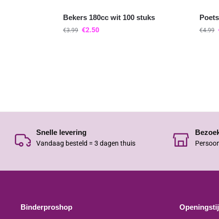
Bekers 180cc wit 100 stuks
Poets
€
2.50
€
3.99
€
4.99
Snelle levering
Bezoe
Vandaag besteld = 3 dagen thuis
Persoon
Binderproshop
Openingsti