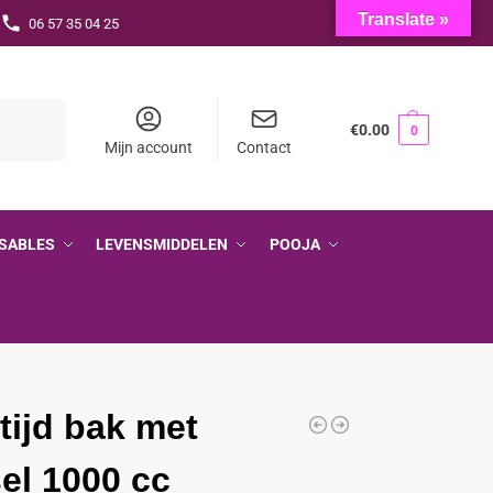
Translate »
06 57 35 04 25
Zoeken
€
0.00
0
Mijn account
Contact
SABLES
LEVENSMIDDELEN
POOJA
tijd bak met
el 1000 cc