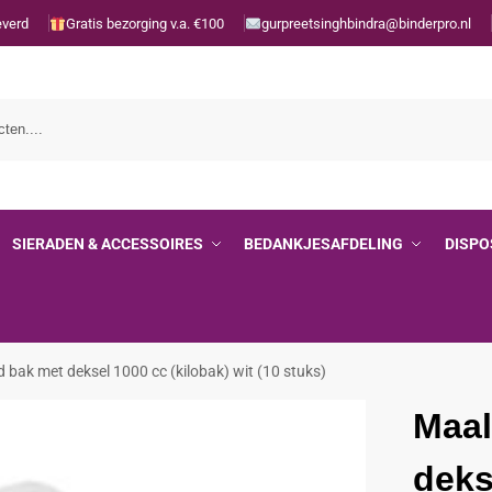
everd
Gratis bezorging v.a. €100
gurpreetsinghbindra@binderpro.nl
SIERADEN & ACCESSOIRES
BEDANKJESAFDELING
DISPO
d bak met deksel 1000 cc (kilobak) wit (10 stuks)
Maal
deks