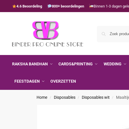
4.6 Beoordeling
800+ beoordelingen
Binnen 1-3 dagen gel
RAKSHA BANDHAN
CARDS&PRINTING
WEDDING
FEESTDAGEN
OVERZETTEN
Home
Disposables
Disposables wit
Maaltij
/
/
/