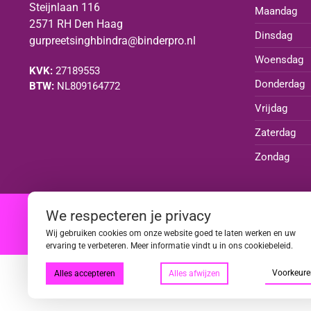
Steijnlaan 116
Maandag
2571 RH Den Haag
Dinsdag
gurpreetsinghbindra@binderpro.nl
Woensdag
KVK:
27189553
Donderdag
BTW:
NL809164772
Vrijdag
Zaterdag
Zondag
We respecteren je privacy
|
|
|
|
Wij gebruiken cookies om onze website goed te laten werken en uw
ervaring te verbeteren. Meer informatie vindt u in ons cookiebeleid.
Voorkeure
Alles accepteren
Alles afwijzen