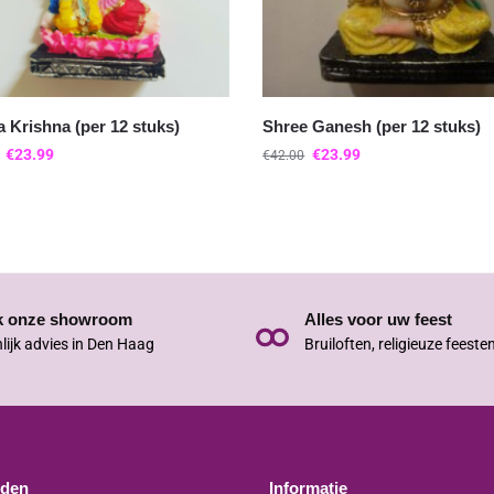
 Krishna (per 12 stuks)
Shree Ganesh (per 12 stuks)
€
23.99
€
23.99
€
42.00
k onze showroom
Alles voor uw feest
lijk advies in Den Haag
Bruiloften, religieuze feeste
jden
Informatie