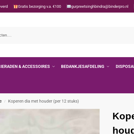
everd
Gratis bezorging v.a. €100
gurpreetsinghbindra@binderpro.nl
SIERADEN & ACCESSOIRES
BEDANKJESAFDELING
DISPOSA
e
Koperen dia met houder (per 12 stuks)
/
Kope
houd