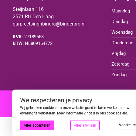
Steijnlaan 116
Maandag
2571 RH Den Haag
Dinsdag
gurpreetsinghbindra@binderpro.nl
Woensdag
KVK:
27189553
Donderdag
BTW:
NL809164772
Vrijdag
Zaterdag
Zondag
We respecteren je privacy
|
|
|
|
Wij gebruiken cookies om onze website goed te laten werken en uw
ervaring te verbeteren. Meer informatie vindt u in ons cookiebeleid.
Voorkeure
Alles accepteren
Alles afwijzen