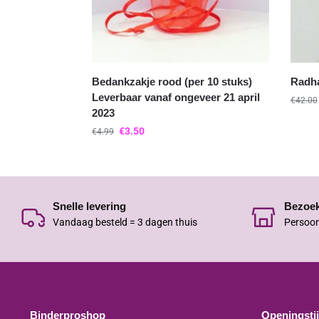
Bedankzakje rood (per 10 stuks)
Radha
Leverbaar vanaf ongeveer 21 april
€
42.00
2023
€
3.50
€
4.99
Snelle levering
Bezoe
Vandaag besteld = 3 dagen thuis
Persoon
Binderproshop
Openingsti