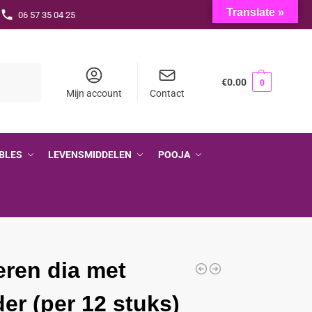
Translate »
06 57 35 04 25
Zoeken
€
0.00
0
Mijn account
Contact
BLES
LEVENSMIDDELEN
POOJA
ren dia met
er (per 12 stuks)