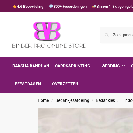
4.6 Beoordeling
800+ beoordelingen
Binnen 1-3 dagen gel
RAKSHA BANDHAN
CARDS&PRINTING
WEDDING
FEESTDAGEN
OVERZETTEN
Home
Bedankjesafdeling
Bedankjes
Hindo
/
/
/