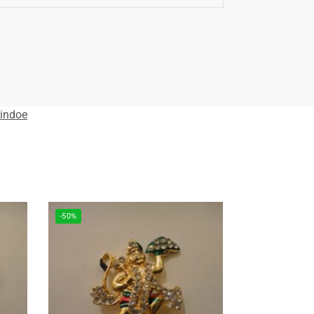
indoe
-50%