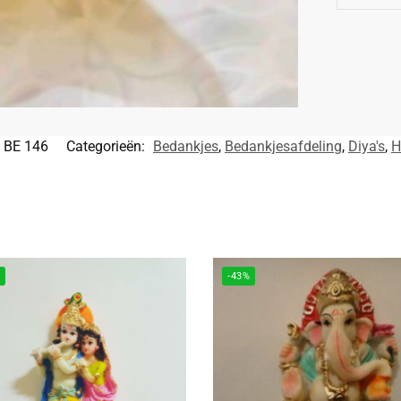
BE 146
Categorieën:
Bedankjes
,
Bedankjesafdeling
,
Diya's
,
H
%
-43%