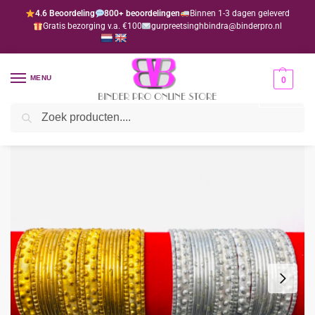
4.6 Beoordeling
800+ beoordelingen
Binnen 1-3 dagen geleverd
Gratis bezorging v.a. €100
gurpreetsinghbindra@binderpro.nl
MENU
0
Zoeken
Home
Kindersieraden
Kinderchuriya's
Kinderchuriya (armband)
/
/
/